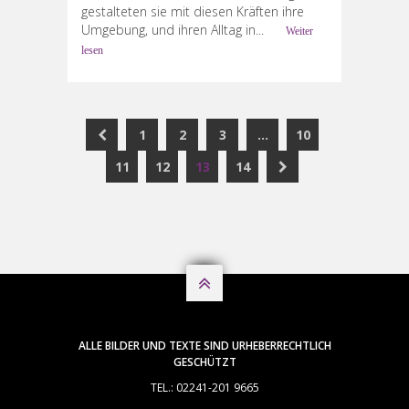
gestalteten sie mit diesen Kräften ihre
Umgebung, und ihren Alltag in...
Weiter
lesen
1
2
3
…
10
11
12
13
14

ALLE BILDER UND TEXTE SIND URHEBERRECHTLICH
GESCHÜTZT
TEL.: 02241-201 9665