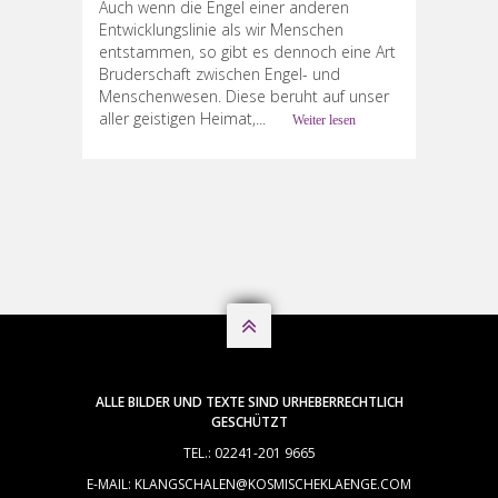
Auch wenn die Engel einer anderen
Entwicklungslinie als wir Menschen
entstammen, so gibt es dennoch eine Art
Bruderschaft zwischen Engel- und
Menschenwesen. Diese beruht auf unser
aller geistigen Heimat,...
Weiter lesen

ALLE BILDER UND TEXTE SIND URHEBERRECHTLICH
GESCHÜTZT
TEL.: 02241-201 9665
E-MAIL: KLANGSCHALEN@KOSMISCHEKLAENGE.COM