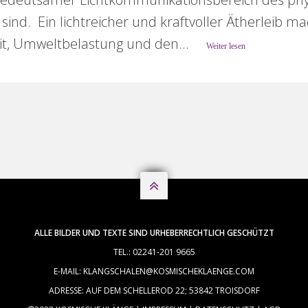
sind. Ein lichtreicher und kraftvoller Ätherleib 
it, Umweltbelastung und den...
Weiter lesen

ALLE BILDER UND TEXTE SIND URHEBERRECHTLICH GESCHÜTZT
TEL.: 02241-201 9665
E-MAIL: KLANGSCHALEN@KOSMISCHEKLAENGE.COM
ADRESSE: AUF DEM SCHELLEROD 22; 53842 TROISDORF