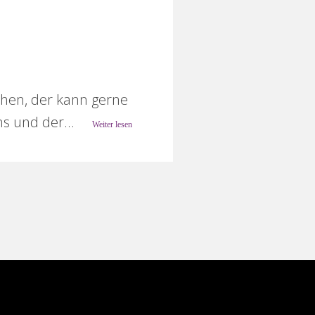
echen, der kann gerne
ns und der...
Weiter lesen