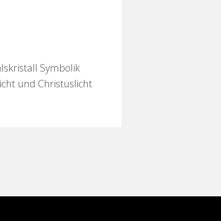
lskristall Symbolik
icht und Christuslicht