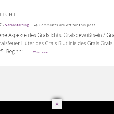
LICHT
Comments are off for this post
Veranstaltung
dene Aspekte des Gralslichts. Gralsbewußtsein / Gra
ralsfeuer Hüter des Grals Blutlinie des Grals Gralsl
5 Beginn:...
Weiter lesen
